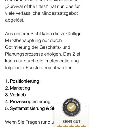
„Survival of the fittest“ hat nun das für 
viele verlässliche Mindestsatzgebot 
abgelöst.
Aus unserer Sicht kann die zukünftige 
Marktbehauptung nur durch 
Optimierung der Geschäfts- und 
Planungsprozesse erfolgen. Das Ziel 
kann nur durch die Implementierung 
folgender Punkte erreicht werden:
Kundenbewertungen und Erfahrungen zu
FLEMING.CONSULTING.
1. Positionierung
SEHR GUT
%
100
2. Marketing
Empfehlungen auf
3. Vertrieb
ProvenExpert.com
5,00
/
4,98
4. Prozessoptimierung
5. Systematisierung & Skalierung 
247
55
Bewertungen auf
3
Bewertungen von
SEHR GUT
Wenn Sie Fragen rund um die HOAI 
ProvenExpert.com
anderen Quellen