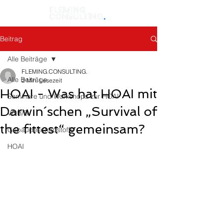
Beitrag
Alle Beiträge
FLEMING.CONSULTING.
Alle Beiträge
2 Min. Lesezeit
HOAI - Was hat HOAI mit
Seminare und Workshops zur HOAI
Darwin´schen „Survival of
VOB/B
the fittest“ gemeinsam?
Gebäudeschadstoffe
HOAI