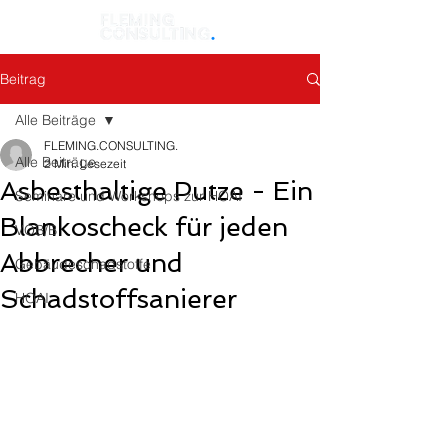
Beitrag
Alle Beiträge
FLEMING.CONSULTING.
Alle Beiträge
2 Min. Lesezeit
Asbesthaltige Putze - Ein
Seminare und Workshops zur HOAI
Blankoscheck für jeden
VOB/B
Abbrecher und
Gebäudeschadstoffe
Schadstoffsanierer
HOAI